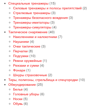
товаров
15
Специальные тренажеры
15
товаров
2
Силовые тренажеры и полосы препятствий
2
3
товара
Стрелковые тренажеры
3
товара
3
Тренажеры безопасного вождения
3
3
товара
Тренажеры-имитаторы
3
товара
4
Тренажеры-симуляторы
4
40
товара
Тактическое снаряжение
40
товаров
7
Наколенники и налокотники
7
4
товаров
Наушники
4
товара
3
Очки тактические
3
8
товара
Перчатки
8
товаров
10
Подсумки
10
товаров
1
Ремни оружейные
1
4
товар
Рюкзаки и сумки
4
1
товара
Фонари
1
товар
2
Шнуры страховочные
2
товара
10
Тиры, полигоны, стрельбища и спецгородки
10
25
товаров
Обмундирование
25
4
товаров
Белье
4
товара
6
Головные уборы
6
5
товаров
Носки
5
товаров
6
Обувь
6