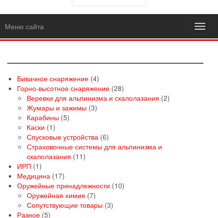
Меню сайта
Toggl
navig
4
Бивачное снаряжение
4
товара
28
Горно-высотное снаряжение
28
товаров
2
Веревки для альпинизма и скалолазания
2
3
товара
Жумары и зажимы
3
5
товара
Карабины
5
1
товаров
Каски
1
товар
6
Спусковые устройства
6
товаров
Страховочные системы для альпинизма и
11
скалолазания
11
1
товаров
ИРП
1
товар
17
Медицина
17
товаров
10
Оружейные принадлежности
10
7
товаров
Оружейная химия
7
товаров
3
Сопутствующие товары
3
5
товара
Разное
5