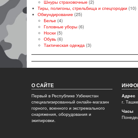
товар
2
Шнуры страховочные
2
товара
1
Тиры, полигоны, стрельбища и спецгородки
10
25
т
Обмундирование
25
4
товаров
Белье
4
товара
6
Головные уборы
6
5
товаров
Носки
5
товаров
6
Обувь
6
товаров
3
Тактическая одежда
3
товара
О САЙТЕ
ИНФО
Первый в Республике Узбекистан
Адрес
специализированный онлайн-магазин
г. Ташк
горного, военного и экстремального
Часы
снаряжения, оборудования и
Понедел
экипировки.