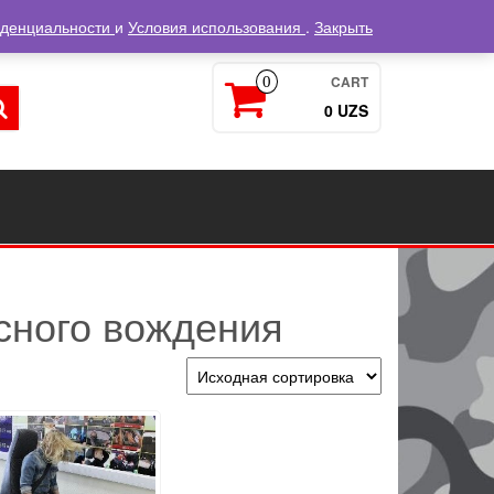
Войти / Регистрация
иденциальности
и
Условия использования
.
Закрыть
CART
0
0 UZS
сного вождения