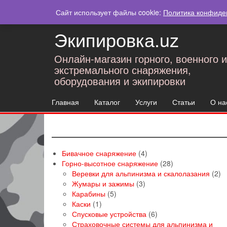
Skip
Мой аккаунт
Заказы
Сайт использует файлы cookie:
Политика конфиде
to
the
Экипировка.uz
content
Онлайн-магазин горного, военного и
экстремального снаряжения,
оборудования и экипировки
Главная
Каталог
Услуги
Статьи
О на
4
Бивачное снаряжение
4
товара
28
Горно-высотное снаряжение
28
товаров
2
Веревки для альпинизма и скалолазания
2
3
то
Жумары и зажимы
3
5
товара
Карабины
5
1
товаров
Каски
1
товар
6
Спусковые устройства
6
товаров
Страховочные системы для альпинизма и