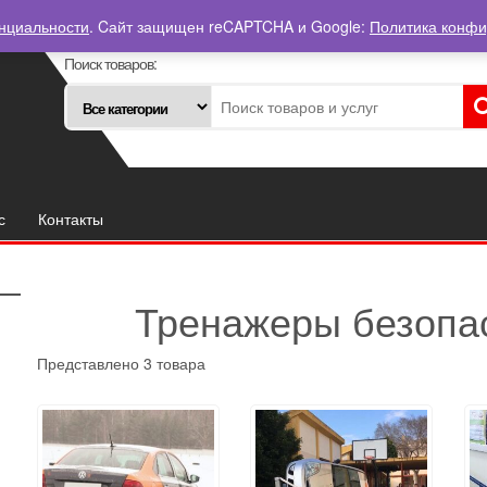
нциальности
. Cайт защищен reCAPTCHA и Google:
Политика конф
Поиск товаров:
с
Контакты
Тренажеры безопа
Представлено 3 товара
вара