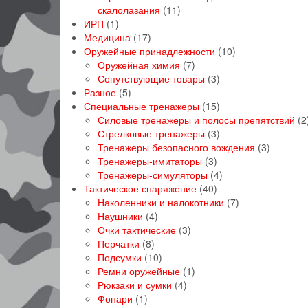
11
скалолазания
11
1
товаров
ИРП
1
товар
17
Медицина
17
товаров
10
Оружейные принадлежности
10
7
товаров
Оружейная химия
7
товаров
3
Сопутствующие товары
3
5
товара
Разное
5
товаров
15
Специальные тренажеры
15
товаров
Силовые тренажеры и полосы препятствий
2
3
Стрелковые тренажеры
3
товара
3
Тренажеры безопасного вождения
3
3
товара
Тренажеры-имитаторы
3
товара
4
Тренажеры-симуляторы
4
40
товара
Тактическое снаряжение
40
товаров
7
Наколенники и налокотники
7
4
товаров
Наушники
4
товара
3
Очки тактические
3
8
товара
Перчатки
8
товаров
10
Подсумки
10
товаров
1
Ремни оружейные
1
4
товар
Рюкзаки и сумки
4
1
товара
Фонари
1