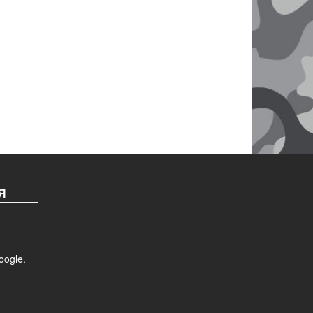
Я
ogle.