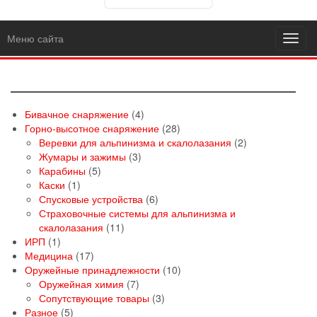
Меню сайта
Toggl
navig
4
Бивачное снаряжение
4
товара
28
Горно-высотное снаряжение
28
товаров
2
Веревки для альпинизма и скалолазания
2
3
товара
Жумары и зажимы
3
5
товара
Карабины
5
1
товаров
Каски
1
товар
6
Спусковые устройства
6
товаров
Страховочные системы для альпинизма и
11
скалолазания
11
1
товаров
ИРП
1
товар
17
Медицина
17
товаров
10
Оружейные принадлежности
10
7
товаров
Оружейная химия
7
товаров
3
Сопутствующие товары
3
5
товара
Разное
5