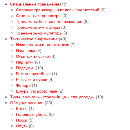
товаров
15
Специальные тренажеры
15
товаров
2
Силовые тренажеры и полосы препятствий
2
3
товара
Стрелковые тренажеры
3
товара
3
Тренажеры безопасного вождения
3
3
товара
Тренажеры-имитаторы
3
товара
4
Тренажеры-симуляторы
4
40
товара
Тактическое снаряжение
40
товаров
7
Наколенники и налокотники
7
4
товаров
Наушники
4
товара
3
Очки тактические
3
8
товара
Перчатки
8
товаров
10
Подсумки
10
товаров
1
Ремни оружейные
1
4
товар
Рюкзаки и сумки
4
1
товара
Фонари
1
товар
2
Шнуры страховочные
2
товара
10
Тиры, полигоны, стрельбища и спецгородки
10
25
товаров
Обмундирование
25
4
товаров
Белье
4
товара
6
Головные уборы
6
5
товаров
Носки
5
товаров
6
Обувь
6