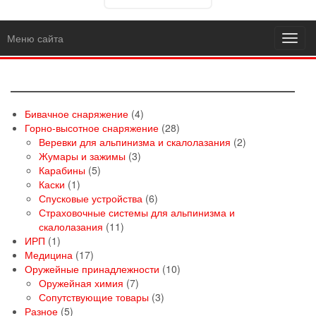
Меню сайта
Toggl
navig
4
Бивачное снаряжение
4
товара
28
Горно-высотное снаряжение
28
товаров
2
Веревки для альпинизма и скалолазания
2
3
товара
Жумары и зажимы
3
5
товара
Карабины
5
1
товаров
Каски
1
товар
6
Спусковые устройства
6
товаров
Страховочные системы для альпинизма и
11
скалолазания
11
1
товаров
ИРП
1
товар
17
Медицина
17
товаров
10
Оружейные принадлежности
10
7
товаров
Оружейная химия
7
товаров
3
Сопутствующие товары
3
5
товара
Разное
5