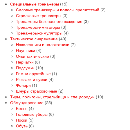
товаров
15
Специальные тренажеры
15
товаров
2
Силовые тренажеры и полосы препятствий
2
3
товара
Стрелковые тренажеры
3
товара
3
Тренажеры безопасного вождения
3
3
товара
Тренажеры-имитаторы
3
товара
4
Тренажеры-симуляторы
4
40
товара
Тактическое снаряжение
40
товаров
7
Наколенники и налокотники
7
4
товаров
Наушники
4
товара
3
Очки тактические
3
8
товара
Перчатки
8
товаров
10
Подсумки
10
товаров
1
Ремни оружейные
1
4
товар
Рюкзаки и сумки
4
1
товара
Фонари
1
товар
2
Шнуры страховочные
2
товара
10
Тиры, полигоны, стрельбища и спецгородки
10
25
товаров
Обмундирование
25
4
товаров
Белье
4
товара
6
Головные уборы
6
5
товаров
Носки
5
товаров
6
Обувь
6