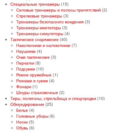
товаров
15
Специальные тренажеры
15
товаров
2
Силовые тренажеры и полосы препятствий
2
3
товара
Стрелковые тренажеры
3
товара
3
Тренажеры безопасного вождения
3
3
товара
Тренажеры-имитаторы
3
товара
4
Тренажеры-симуляторы
4
40
товара
Тактическое снаряжение
40
товаров
7
Наколенники и налокотники
7
4
товаров
Наушники
4
товара
3
Очки тактические
3
8
товара
Перчатки
8
товаров
10
Подсумки
10
товаров
1
Ремни оружейные
1
4
товар
Рюкзаки и сумки
4
1
товара
Фонари
1
товар
2
Шнуры страховочные
2
товара
10
Тиры, полигоны, стрельбища и спецгородки
10
25
товаров
Обмундирование
25
4
товаров
Белье
4
товара
6
Головные уборы
6
5
товаров
Носки
5
товаров
6
Обувь
6