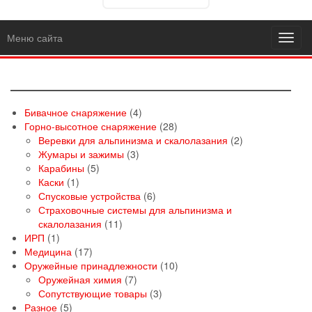
Меню сайта
Toggl
navig
4
Бивачное снаряжение
4
товара
28
Горно-высотное снаряжение
28
товаров
2
Веревки для альпинизма и скалолазания
2
3
товара
Жумары и зажимы
3
5
товара
Карабины
5
1
товаров
Каски
1
товар
6
Спусковые устройства
6
товаров
Страховочные системы для альпинизма и
11
скалолазания
11
1
товаров
ИРП
1
товар
17
Медицина
17
товаров
10
Оружейные принадлежности
10
7
товаров
Оружейная химия
7
товаров
3
Сопутствующие товары
3
5
товара
Разное
5