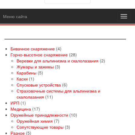
Меню сайта
Toggl
navig
4
Бивачное снаряжение
4
товара
28
Горно-высотное снаряжение
28
товаров
2
Веревки для альпинизма и скалолазания
2
3
товара
Жумары и зажимы
3
5
товара
Карабины
5
1
товаров
Каски
1
товар
6
Спусковые устройства
6
товаров
Страховочные системы для альпинизма и
11
скалолазания
11
1
товаров
ИРП
1
товар
17
Медицина
17
товаров
10
Оружейные принадлежности
10
7
товаров
Оружейная химия
7
товаров
3
Сопутствующие товары
3
5
товара
Разное
5