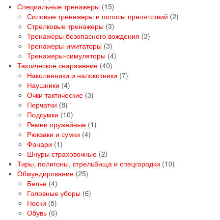
товаров
15
Специальные тренажеры
15
товаров
2
Силовые тренажеры и полосы препятствий
2
3
товара
Стрелковые тренажеры
3
товара
3
Тренажеры безопасного вождения
3
3
товара
Тренажеры-имитаторы
3
товара
4
Тренажеры-симуляторы
4
40
товара
Тактическое снаряжение
40
товаров
7
Наколенники и налокотники
7
4
товаров
Наушники
4
товара
3
Очки тактические
3
8
товара
Перчатки
8
товаров
10
Подсумки
10
товаров
1
Ремни оружейные
1
4
товар
Рюкзаки и сумки
4
1
товара
Фонари
1
товар
2
Шнуры страховочные
2
товара
10
Тиры, полигоны, стрельбища и спецгородки
10
25
товаров
Обмундирование
25
4
товаров
Белье
4
товара
6
Головные уборы
6
5
товаров
Носки
5
товаров
6
Обувь
6