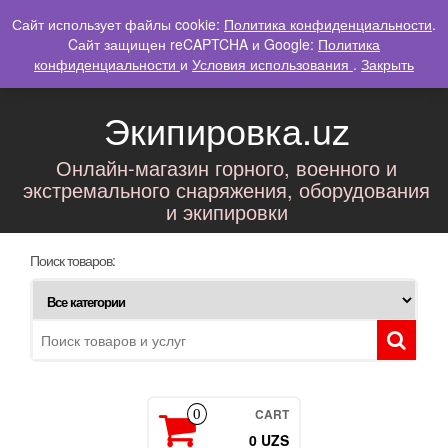
Skip
Сайт использует файлы cookie:
Политика конфиденциальности
.
Меню аккаунта
Toggl
to
Cайт защищен reCAPTCHA и Google:
Политика
navig
the
конфиденциальности
и
Условия использования
.
Закрыть
Войти / Регистрация
content
Экипировка.uz
Онлайн-магазин горного, военного и
экстремального снаряжения, оборудования
и экипировки
Поиск товаров:
CART
0
0 UZS