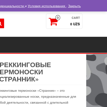
Войти / Регистрация
иденциальности
и
Условия использования
.
Закрыть
CART
0
0 UZS
ТРЕККИНГОВЫЕ
ТЕРМОНОСКИ
СТРАННИК»
еккинговые термоноски «Странник» – это
ециализированные носки, предназначенные для
бой деятельности, связанной с длительной