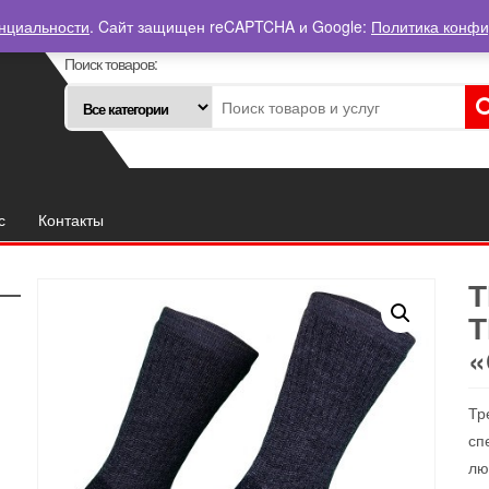
нциальности
. Cайт защищен reCAPTCHA и Google:
Политика конф
Поиск товаров:
с
Контакты
«
вара
Тр
сп
лю