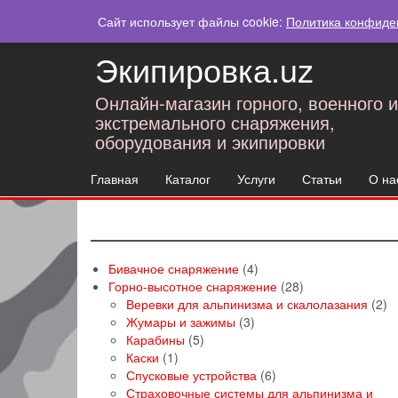
Skip
Мой аккаунт
Заказы
Сайт использует файлы cookie:
Политика конфиде
to
the
Экипировка.uz
content
Онлайн-магазин горного, военного и
экстремального снаряжения,
оборудования и экипировки
Главная
Каталог
Услуги
Статьи
О на
4
Бивачное снаряжение
4
товара
28
Горно-высотное снаряжение
28
товаров
2
Веревки для альпинизма и скалолазания
2
3
то
Жумары и зажимы
3
5
товара
Карабины
5
1
товаров
Каски
1
товар
6
Спусковые устройства
6
товаров
Страховочные системы для альпинизма и