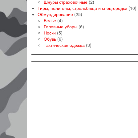
товар
2
Шнуры страховочные
2
товара
1
Тиры, полигоны, стрельбища и спецгородки
10
25
т
Обмундирование
25
4
товаров
Белье
4
товара
6
Головные уборы
6
5
товаров
Носки
5
товаров
6
Обувь
6
товаров
3
Тактическая одежда
3
товара