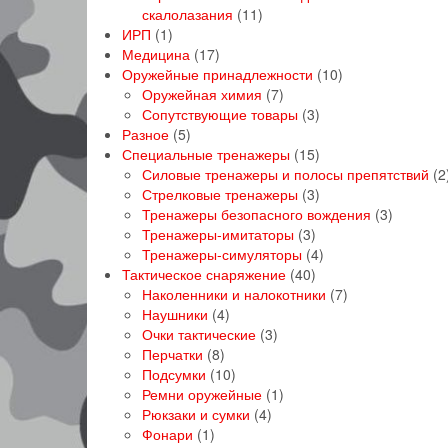
11
скалолазания
11
1
товаров
ИРП
1
товар
17
Медицина
17
товаров
10
Оружейные принадлежности
10
7
товаров
Оружейная химия
7
товаров
3
Сопутствующие товары
3
5
товара
Разное
5
товаров
15
Специальные тренажеры
15
товаров
Силовые тренажеры и полосы препятствий
2
3
Стрелковые тренажеры
3
товара
3
Тренажеры безопасного вождения
3
3
товара
Тренажеры-имитаторы
3
товара
4
Тренажеры-симуляторы
4
40
товара
Тактическое снаряжение
40
товаров
7
Наколенники и налокотники
7
4
товаров
Наушники
4
товара
3
Очки тактические
3
8
товара
Перчатки
8
товаров
10
Подсумки
10
товаров
1
Ремни оружейные
1
4
товар
Рюкзаки и сумки
4
1
товара
Фонари
1