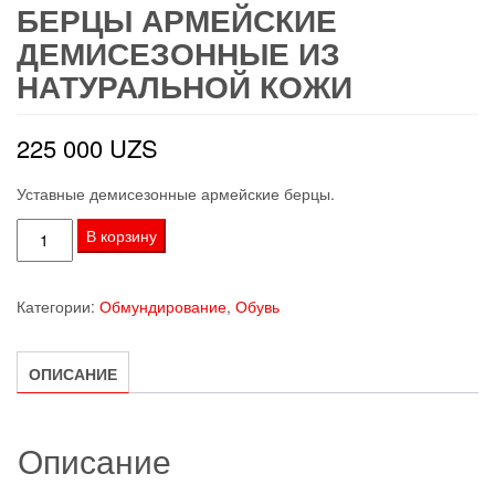
БЕРЦЫ АРМЕЙСКИЕ
ДЕМИСЕЗОННЫЕ ИЗ
НАТУРАЛЬНОЙ КОЖИ
225 000
UZS
Уставные демисезонные армейские берцы.
Количество
В корзину
товара
Берцы
Категории:
Обмундирование
,
Обувь
армейские
демисезонные
из
ОПИСАНИЕ
натуральной
кожи
Описание