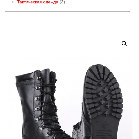
товаров
3
Тактическая одежда
3
товара