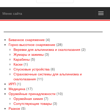
Меню сайта
Toggl
navig
4
Бивачное снаряжение
4
товара
28
Горно-высотное снаряжение
28
товаров
2
Веревки для альпинизма и скалолазания
2
3
товара
Жумары и зажимы
3
5
товара
Карабины
5
1
товаров
Каски
1
товар
6
Спусковые устройства
6
товаров
Страховочные системы для альпинизма и
11
скалолазания
11
1
товаров
ИРП
1
товар
17
Медицина
17
товаров
10
Оружейные принадлежности
10
7
товаров
Оружейная химия
7
товаров
3
Сопутствующие товары
3
5
товара
Разное
5