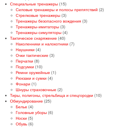
товаров
15
Специальные тренажеры
15
товаров
2
Силовые тренажеры и полосы препятствий
2
3
товара
Стрелковые тренажеры
3
товара
3
Тренажеры безопасного вождения
3
3
товара
Тренажеры-имитаторы
3
товара
4
Тренажеры-симуляторы
4
40
товара
Тактическое снаряжение
40
товаров
7
Наколенники и налокотники
7
4
товаров
Наушники
4
товара
3
Очки тактические
3
8
товара
Перчатки
8
товаров
10
Подсумки
10
товаров
1
Ремни оружейные
1
4
товар
Рюкзаки и сумки
4
1
товара
Фонари
1
товар
2
Шнуры страховочные
2
товара
10
Тиры, полигоны, стрельбища и спецгородки
10
25
товаров
Обмундирование
25
4
товаров
Белье
4
товара
6
Головные уборы
6
5
товаров
Носки
5
товаров
6
Обувь
6