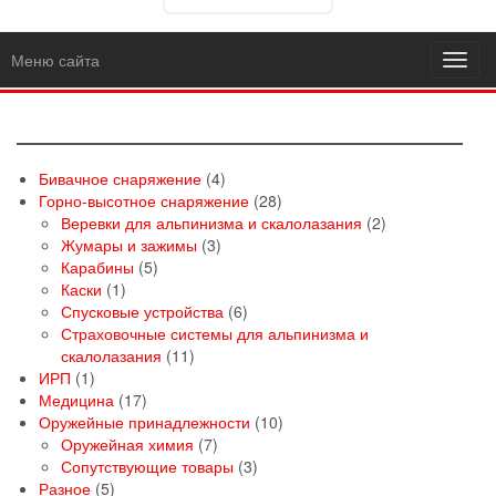
Меню сайта
Toggl
navig
4
Бивачное снаряжение
4
товара
28
Горно-высотное снаряжение
28
товаров
2
Веревки для альпинизма и скалолазания
2
3
товара
Жумары и зажимы
3
5
товара
Карабины
5
1
товаров
Каски
1
товар
6
Спусковые устройства
6
товаров
Страховочные системы для альпинизма и
11
скалолазания
11
1
товаров
ИРП
1
товар
17
Медицина
17
товаров
10
Оружейные принадлежности
10
7
товаров
Оружейная химия
7
товаров
3
Сопутствующие товары
3
5
товара
Разное
5