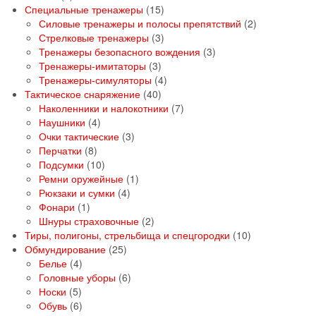
товаров
15
Специальные тренажеры
15
товаров
2
Силовые тренажеры и полосы препятствий
2
3
товара
Стрелковые тренажеры
3
товара
3
Тренажеры безопасного вождения
3
3
товара
Тренажеры-имитаторы
3
товара
4
Тренажеры-симуляторы
4
40
товара
Тактическое снаряжение
40
товаров
7
Наколенники и налокотники
7
4
товаров
Наушники
4
товара
3
Очки тактические
3
8
товара
Перчатки
8
товаров
10
Подсумки
10
товаров
1
Ремни оружейные
1
4
товар
Рюкзаки и сумки
4
1
товара
Фонари
1
товар
2
Шнуры страховочные
2
товара
10
Тиры, полигоны, стрельбища и спецгородки
10
25
товаров
Обмундирование
25
4
товаров
Белье
4
товара
6
Головные уборы
6
5
товаров
Носки
5
товаров
6
Обувь
6