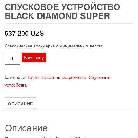
СПУСКОВОЕ УСТРОЙСТВО
BLACK DIAMOND SUPER
537 200
UZS
Классическая восьмерка с минимальным весом.
Количество
В корзину
товара
Спусковое
Категории:
Горно-высотное снаряжение
,
Спусковые
устройство
устройства
Black
Diamond
Super
ОПИСАНИЕ
Описание