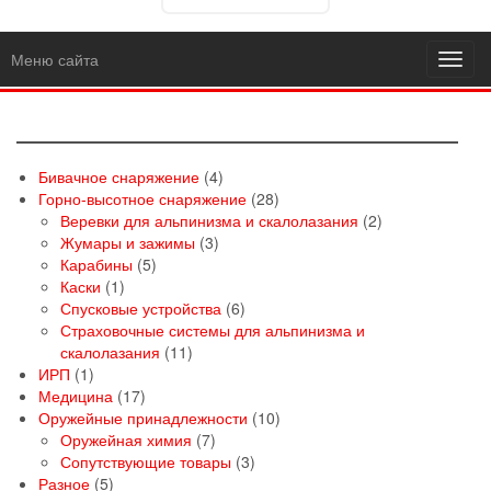
Меню сайта
Toggl
navig
4
Бивачное снаряжение
4
товара
28
Горно-высотное снаряжение
28
товаров
2
Веревки для альпинизма и скалолазания
2
3
товара
Жумары и зажимы
3
5
товара
Карабины
5
1
товаров
Каски
1
товар
6
Спусковые устройства
6
товаров
Страховочные системы для альпинизма и
11
скалолазания
11
1
товаров
ИРП
1
товар
17
Медицина
17
товаров
10
Оружейные принадлежности
10
7
товаров
Оружейная химия
7
товаров
3
Сопутствующие товары
3
5
товара
Разное
5