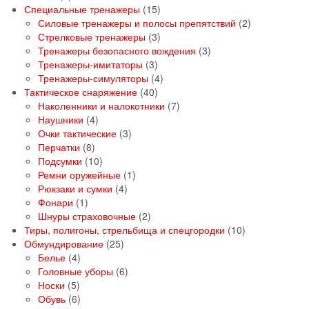
товаров
15
Специальные тренажеры
15
товаров
2
Силовые тренажеры и полосы препятствий
2
3
товара
Стрелковые тренажеры
3
товара
3
Тренажеры безопасного вождения
3
3
товара
Тренажеры-имитаторы
3
товара
4
Тренажеры-симуляторы
4
40
товара
Тактическое снаряжение
40
товаров
7
Наколенники и налокотники
7
4
товаров
Наушники
4
товара
3
Очки тактические
3
8
товара
Перчатки
8
товаров
10
Подсумки
10
товаров
1
Ремни оружейные
1
4
товар
Рюкзаки и сумки
4
1
товара
Фонари
1
товар
2
Шнуры страховочные
2
товара
10
Тиры, полигоны, стрельбища и спецгородки
10
25
товаров
Обмундирование
25
4
товаров
Белье
4
товара
6
Головные уборы
6
5
товаров
Носки
5
товаров
6
Обувь
6