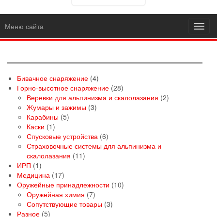
Меню сайта
Toggl
navig
4
Бивачное снаряжение
4
товара
28
Горно-высотное снаряжение
28
товаров
2
Веревки для альпинизма и скалолазания
2
3
товара
Жумары и зажимы
3
5
товара
Карабины
5
1
товаров
Каски
1
товар
6
Спусковые устройства
6
товаров
Страховочные системы для альпинизма и
11
скалолазания
11
1
товаров
ИРП
1
товар
17
Медицина
17
товаров
10
Оружейные принадлежности
10
7
товаров
Оружейная химия
7
товаров
3
Сопутствующие товары
3
5
товара
Разное
5