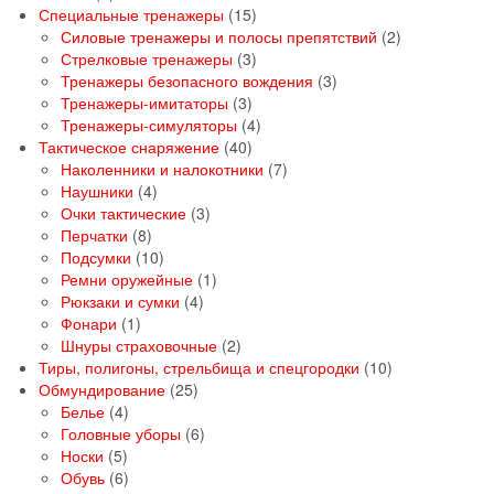
товаров
15
Специальные тренажеры
15
товаров
2
Силовые тренажеры и полосы препятствий
2
3
товара
Стрелковые тренажеры
3
товара
3
Тренажеры безопасного вождения
3
3
товара
Тренажеры-имитаторы
3
товара
4
Тренажеры-симуляторы
4
40
товара
Тактическое снаряжение
40
товаров
7
Наколенники и налокотники
7
4
товаров
Наушники
4
товара
3
Очки тактические
3
8
товара
Перчатки
8
товаров
10
Подсумки
10
товаров
1
Ремни оружейные
1
4
товар
Рюкзаки и сумки
4
1
товара
Фонари
1
товар
2
Шнуры страховочные
2
товара
10
Тиры, полигоны, стрельбища и спецгородки
10
25
товаров
Обмундирование
25
4
товаров
Белье
4
товара
6
Головные уборы
6
5
товаров
Носки
5
товаров
6
Обувь
6