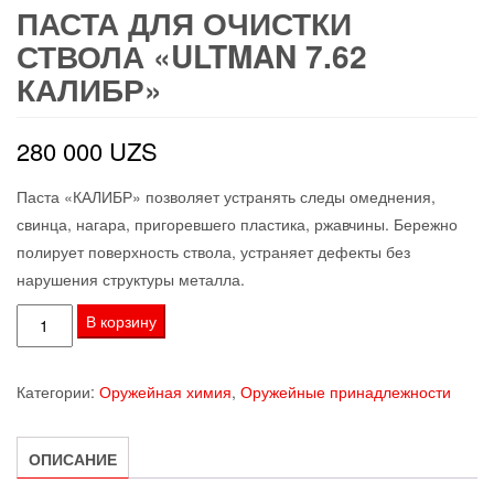
ПАСТА ДЛЯ ОЧИСТКИ
СТВОЛА «ULTMAN 7.62
КАЛИБР»
280 000
UZS
Паста «КАЛИБР» позволяет устранять следы омеднения,
свинца, нагара, пригоревшего пластика, ржавчины. Бережно
полирует поверхность ствола, устраняет дефекты без
нарушения структуры металла.
Количество
В корзину
товара
Паста
Категории:
Оружейная химия
,
Оружейные принадлежности
для
очистки
ствола
ОПИСАНИЕ
«Ultman