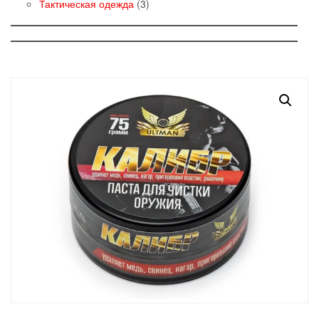
товаров
3
Тактическая одежда
3
товара