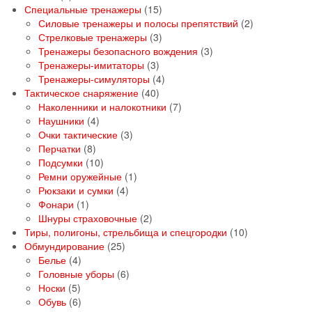
товаров
15
Специальные тренажеры
15
товаров
2
Силовые тренажеры и полосы препятствий
2
3
товара
Стрелковые тренажеры
3
товара
3
Тренажеры безопасного вождения
3
3
товара
Тренажеры-имитаторы
3
товара
4
Тренажеры-симуляторы
4
40
товара
Тактическое снаряжение
40
товаров
7
Наколенники и налокотники
7
4
товаров
Наушники
4
товара
3
Очки тактические
3
8
товара
Перчатки
8
товаров
10
Подсумки
10
товаров
1
Ремни оружейные
1
4
товар
Рюкзаки и сумки
4
1
товара
Фонари
1
товар
2
Шнуры страховочные
2
товара
10
Тиры, полигоны, стрельбища и спецгородки
10
25
товаров
Обмундирование
25
4
товаров
Белье
4
товара
6
Головные уборы
6
5
товаров
Носки
5
товаров
6
Обувь
6