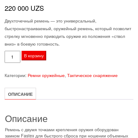
220 000
UZS
Двухточечный ремень — это универсальный,
быстронастраиваемый, оружейный ремень, который позволит
стрелку мгновенно приводить оружие из положения «ствол
вниз» в боевую готовность.
Количество
В корзину
товара
Ремень
Категории:
Ремни оружейные
,
Тактическое снаряжение
двухточечный
быстрорегулируемый
ОПИСАНИЕ
Описание
Ремень с двумя точками крепления оружия оборудован
замком Fastex для быстрого сброса при ношении объемных