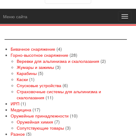
Меню сайта
Toggl
navig
4
Бивачное снаряжение
4
товара
28
Горно-высотное снаряжение
28
товаров
2
Веревки для альпинизма и скалолазания
2
3
товара
Жумары и зажимы
3
5
товара
Карабины
5
1
товаров
Каски
1
товар
6
Спусковые устройства
6
товаров
Страховочные системы для альпинизма и
11
скалолазания
11
1
товаров
ИРП
1
товар
17
Медицина
17
товаров
10
Оружейные принадлежности
10
7
товаров
Оружейная химия
7
товаров
3
Сопутствующие товары
3
5
товара
Разное
5