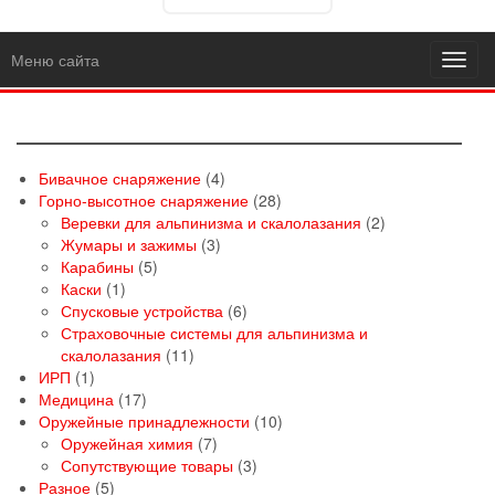
Меню сайта
Toggl
navig
4
Бивачное снаряжение
4
товара
28
Горно-высотное снаряжение
28
товаров
2
Веревки для альпинизма и скалолазания
2
3
товара
Жумары и зажимы
3
5
товара
Карабины
5
1
товаров
Каски
1
товар
6
Спусковые устройства
6
товаров
Страховочные системы для альпинизма и
11
скалолазания
11
1
товаров
ИРП
1
товар
17
Медицина
17
товаров
10
Оружейные принадлежности
10
7
товаров
Оружейная химия
7
товаров
3
Сопутствующие товары
3
5
товара
Разное
5