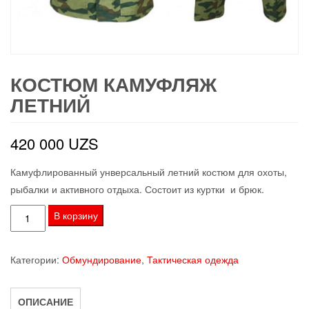
КОСТЮМ КАМУФЛЯЖ
ЛЕТНИЙ
420 000
UZS
Камуфлированный унверсальный летний костюм для охоты,
рыбалки и активного отдыха. Состоит из куртки и брюк.
Количество
В корзину
товара
Костюм
Категории:
Обмундирование
,
Тактическая одежда
камуфляж
летний
ОПИСАНИЕ