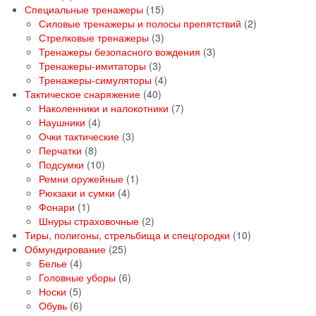
товаров
15
Специальные тренажеры
15
товаров
2
Силовые тренажеры и полосы препятствий
2
3
товара
Стрелковые тренажеры
3
товара
3
Тренажеры безопасного вождения
3
3
товара
Тренажеры-имитаторы
3
товара
4
Тренажеры-симуляторы
4
40
товара
Тактическое снаряжение
40
товаров
7
Наколенники и налокотники
7
4
товаров
Наушники
4
товара
3
Очки тактические
3
8
товара
Перчатки
8
товаров
10
Подсумки
10
товаров
1
Ремни оружейные
1
4
товар
Рюкзаки и сумки
4
1
товара
Фонари
1
товар
2
Шнуры страховочные
2
товара
10
Тиры, полигоны, стрельбища и спецгородки
10
25
товаров
Обмундирование
25
4
товаров
Белье
4
товара
6
Головные уборы
6
5
товаров
Носки
5
товаров
6
Обувь
6