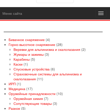
Меню сайта
Toggl
navig
4
Бивачное снаряжение
4
товара
28
Горно-высотное снаряжение
28
товаров
2
Веревки для альпинизма и скалолазания
2
3
товара
Жумары и зажимы
3
5
товара
Карабины
5
1
товаров
Каски
1
товар
6
Спусковые устройства
6
товаров
Страховочные системы для альпинизма и
11
скалолазания
11
1
товаров
ИРП
1
товар
17
Медицина
17
товаров
10
Оружейные принадлежности
10
7
товаров
Оружейная химия
7
товаров
3
Сопутствующие товары
3
5
товара
Разное
5