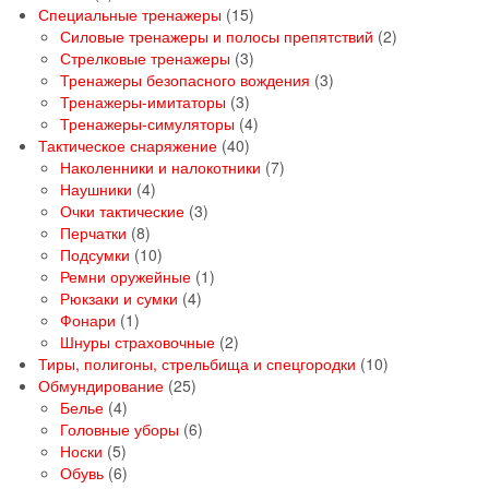
товаров
15
Специальные тренажеры
15
товаров
2
Силовые тренажеры и полосы препятствий
2
3
товара
Стрелковые тренажеры
3
товара
3
Тренажеры безопасного вождения
3
3
товара
Тренажеры-имитаторы
3
товара
4
Тренажеры-симуляторы
4
40
товара
Тактическое снаряжение
40
товаров
7
Наколенники и налокотники
7
4
товаров
Наушники
4
товара
3
Очки тактические
3
8
товара
Перчатки
8
товаров
10
Подсумки
10
товаров
1
Ремни оружейные
1
4
товар
Рюкзаки и сумки
4
1
товара
Фонари
1
товар
2
Шнуры страховочные
2
товара
10
Тиры, полигоны, стрельбища и спецгородки
10
25
товаров
Обмундирование
25
4
товаров
Белье
4
товара
6
Головные уборы
6
5
товаров
Носки
5
товаров
6
Обувь
6