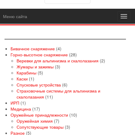
Меню сайта
Toggl
navig
4
Бивачное снаряжение
4
товара
28
Горно-высотное снаряжение
28
товаров
2
Веревки для альпинизма и скалолазания
2
3
товара
Жумары и зажимы
3
5
товара
Карабины
5
1
товаров
Каски
1
товар
6
Спусковые устройства
6
товаров
Страховочные системы для альпинизма и
11
скалолазания
11
1
товаров
ИРП
1
товар
17
Медицина
17
товаров
10
Оружейные принадлежности
10
7
товаров
Оружейная химия
7
товаров
3
Сопутствующие товары
3
5
товара
Разное
5