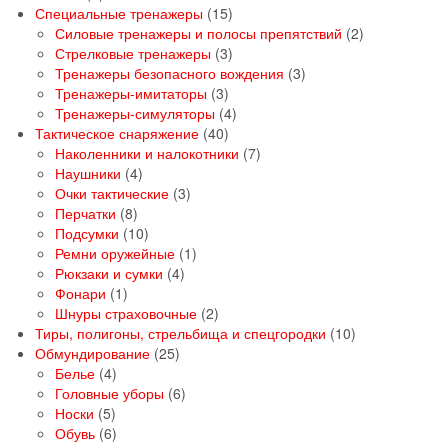
товаров
15
Специальные тренажеры
15
товаров
2
Силовые тренажеры и полосы препятствий
2
3
товара
Стрелковые тренажеры
3
товара
3
Тренажеры безопасного вождения
3
3
товара
Тренажеры-имитаторы
3
товара
4
Тренажеры-симуляторы
4
40
товара
Тактическое снаряжение
40
товаров
7
Наколенники и налокотники
7
4
товаров
Наушники
4
товара
3
Очки тактические
3
8
товара
Перчатки
8
товаров
10
Подсумки
10
товаров
1
Ремни оружейные
1
4
товар
Рюкзаки и сумки
4
1
товара
Фонари
1
товар
2
Шнуры страховочные
2
товара
10
Тиры, полигоны, стрельбища и спецгородки
10
25
товаров
Обмундирование
25
4
товаров
Белье
4
товара
6
Головные уборы
6
5
товаров
Носки
5
товаров
6
Обувь
6