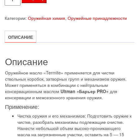
товара
Высоко-
Категории:
Оружейная химия
,
Оружейные принадлежности
проникающее
оружейное
масло
ОПИСАНИЕ
«Termite»
Описание
Оружейное масло «Termite» применяется для чистки
ствольных коробок, затворных групп и механизмов оружия.
Может применяться в комбинации с нейтральным
консервационным маслом
Ultman «Барьер PRO»
для
консервации и межсезонного хранения оружия.
Применение:
Чистка оружия и его механизмов: Подготовить оружие к
чистке, разобрать механизмы подлежащие очистке.
Нанести небольшой объем высоко-проникающего
масла на загрязненные участки, оставить на 5 — 15