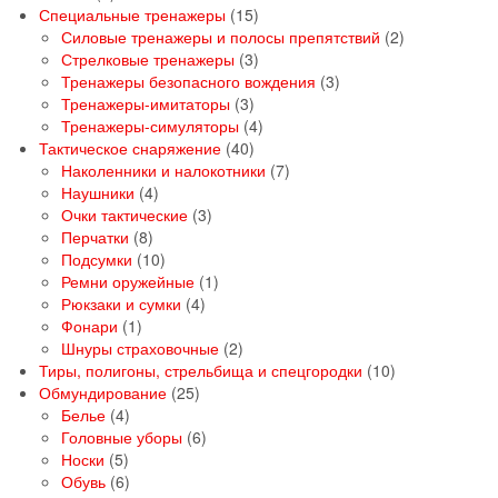
товаров
15
Специальные тренажеры
15
товаров
2
Силовые тренажеры и полосы препятствий
2
3
товара
Стрелковые тренажеры
3
товара
3
Тренажеры безопасного вождения
3
3
товара
Тренажеры-имитаторы
3
товара
4
Тренажеры-симуляторы
4
40
товара
Тактическое снаряжение
40
товаров
7
Наколенники и налокотники
7
4
товаров
Наушники
4
товара
3
Очки тактические
3
8
товара
Перчатки
8
товаров
10
Подсумки
10
товаров
1
Ремни оружейные
1
4
товар
Рюкзаки и сумки
4
1
товара
Фонари
1
товар
2
Шнуры страховочные
2
товара
10
Тиры, полигоны, стрельбища и спецгородки
10
25
товаров
Обмундирование
25
4
товаров
Белье
4
товара
6
Головные уборы
6
5
товаров
Носки
5
товаров
6
Обувь
6