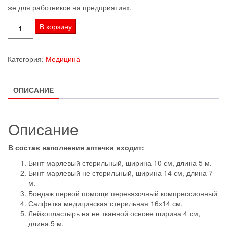
же для работников на предприятиях.
Количество
В корзину
товара
Наполнение
Категория:
Медицина
аптечки
первой
помощи
ОПИСАНИЕ
(общего
назначения)
Описание
В состав наполнения аптечки входит:
Бинт марлевый стерильный, ширина 10 см, длина 5 м.
Бинт марлевый не стерильный, ширина 14 см, длина 7
м.
Бондаж первой помощи перевязочный компрессионный
Салфетка медицинская стерильная 16х14 см.
Лейкопластырь на не тканной основе ширина 4 см,
длина 5 м.