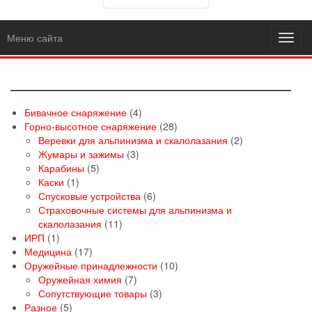
Меню сайта
Toggl
navig
4
Бивачное снаряжение
4
товара
28
Горно-высотное снаряжение
28
товаров
2
Веревки для альпинизма и скалолазания
2
3
товара
Жумары и зажимы
3
5
товара
Карабины
5
1
товаров
Каски
1
товар
6
Спусковые устройства
6
товаров
Страховочные системы для альпинизма и
11
скалолазания
11
1
товаров
ИРП
1
товар
17
Медицина
17
товаров
10
Оружейные принадлежности
10
7
товаров
Оружейная химия
7
товаров
3
Сопутствующие товары
3
5
товара
Разное
5