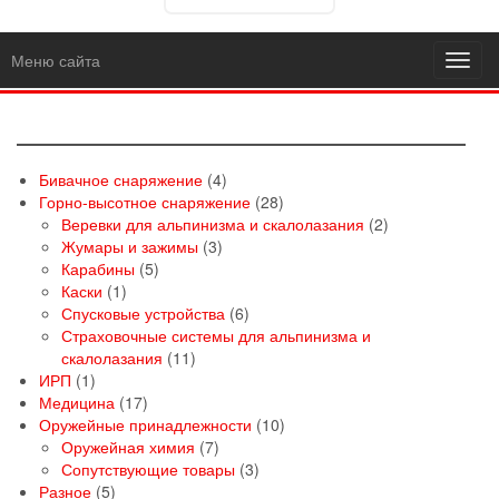
Меню сайта
Toggl
navig
4
Бивачное снаряжение
4
товара
28
Горно-высотное снаряжение
28
товаров
2
Веревки для альпинизма и скалолазания
2
3
товара
Жумары и зажимы
3
5
товара
Карабины
5
1
товаров
Каски
1
товар
6
Спусковые устройства
6
товаров
Страховочные системы для альпинизма и
11
скалолазания
11
1
товаров
ИРП
1
товар
17
Медицина
17
товаров
10
Оружейные принадлежности
10
7
товаров
Оружейная химия
7
товаров
3
Сопутствующие товары
3
5
товара
Разное
5