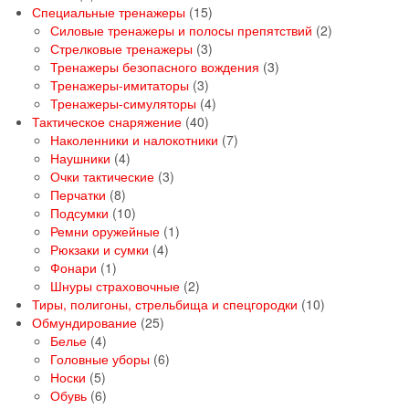
товаров
15
Специальные тренажеры
15
товаров
2
Силовые тренажеры и полосы препятствий
2
3
товара
Стрелковые тренажеры
3
товара
3
Тренажеры безопасного вождения
3
3
товара
Тренажеры-имитаторы
3
товара
4
Тренажеры-симуляторы
4
40
товара
Тактическое снаряжение
40
товаров
7
Наколенники и налокотники
7
4
товаров
Наушники
4
товара
3
Очки тактические
3
8
товара
Перчатки
8
товаров
10
Подсумки
10
товаров
1
Ремни оружейные
1
4
товар
Рюкзаки и сумки
4
1
товара
Фонари
1
товар
2
Шнуры страховочные
2
товара
10
Тиры, полигоны, стрельбища и спецгородки
10
25
товаров
Обмундирование
25
4
товаров
Белье
4
товара
6
Головные уборы
6
5
товаров
Носки
5
товаров
6
Обувь
6