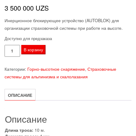
3 500 000
UZS
Инерционное блокирующее устройство (AUTOBLOK) для
организации страховочной системы при работе на высоте.
Доступно для предзаказа
Количество
В корзину
товара
Блокирующее
Категории:
Горно-высотное снаряжение
,
Страховочные
инерционное
системы для альпинизма и скалолазания
устройство
VENTO
AUTOBLOK
ОПИСАНИЕ
Описание
Длина троса:
10 м.
Диаметр троса:
4 мм.